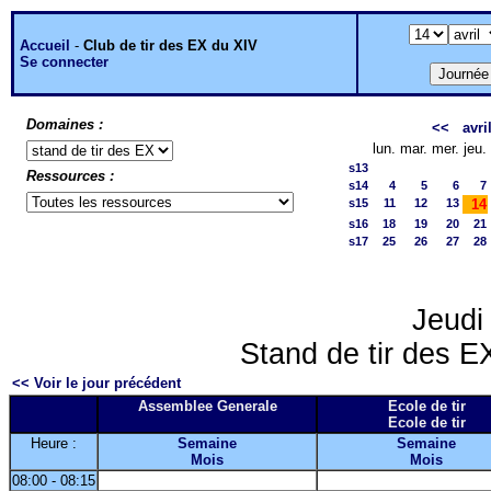
Accueil
-
Club de tir des EX du XIV
Se connecter
Domaines :
<<
avri
lun.
mar.
mer.
jeu.
s13
Ressources :
s14
4
5
6
7
s15
11
12
13
14
s16
18
19
20
21
s17
25
26
27
28
Jeudi 
Stand de tir des EX
<< Voir le jour précédent
Assemblee Generale
Ecole de tir
Ecole de tir
Heure :
Semaine
Semaine
Mois
Mois
08:00 - 08:15