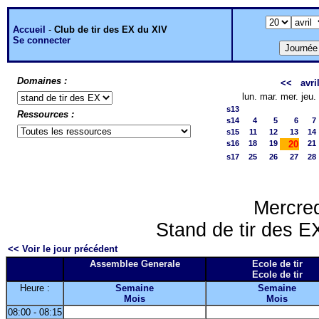
Accueil
-
Club de tir des EX du XIV
Se connecter
Domaines :
<<
avri
lun.
mar.
mer.
jeu.
s13
Ressources :
s14
4
5
6
7
s15
11
12
13
14
s16
18
19
20
21
s17
25
26
27
28
Mercred
Stand de tir des EX
<< Voir le jour précédent
Assemblee Generale
Ecole de tir
Ecole de tir
Heure :
Semaine
Semaine
Mois
Mois
08:00 - 08:15