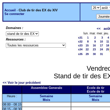
Accueil
-
Club de tir des EX du XIV
Se connecter
Domaines :
<<
aoû
lun.
mar.
mer.
jeu.
s31
1
2
3
4
Ressources :
s32
8
9
10
11
s33
15
16
17
18
s34
22
23
24
25
s35
29
30
31
Vendred
Stand de tir des EX
<< Voir le jour précédent
Assemblee Generale
Ecole de tir
Ecole de tir
Heure :
Semaine
Semaine
Mois
Mois
08:00 - 08:15
08:15 - 08:30