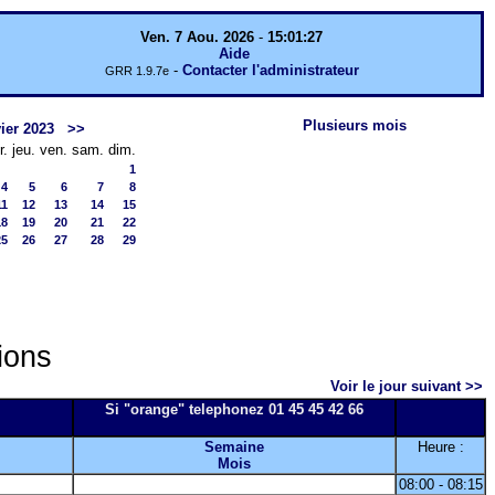
Ven. 7 Aou. 2026
-
15:01:27
Aide
-
Contacter l'administrateur
GRR 1.9.7e
Plusieurs mois
ier 2023
>>
r.
jeu.
ven.
sam.
dim.
1
4
5
6
7
8
11
12
13
14
15
18
19
20
21
22
25
26
27
28
29
ions
Voir le jour suivant >>
Si "orange" telephonez 01 45 45 42 66
Semaine
Heure :
Mois
08:00 - 08:15