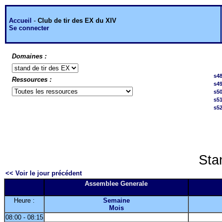
Accueil
-
Club de tir des EX du XIV
Se connecter
Domaines :
s4
Ressources :
s4
s5
s5
s5
Sta
<< Voir le jour précédent
Assemblee Generale
Heure :
Semaine
Mois
08:00 - 08:15