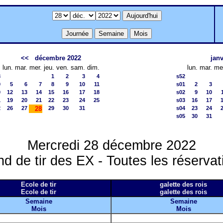
<<
décembre 2022
janv
lun.
mar.
mer.
jeu.
ven.
sam.
dim.
lun.
mar.
me
8
1
2
3
4
s52
9
5
6
7
8
9
10
11
s01
2
3
0
12
13
14
15
16
17
18
s02
9
10
1
19
20
21
22
23
24
25
s03
16
17
2
26
27
28
29
30
31
s04
23
24
s05
30
31
Mercredi 28 décembre 2022
nd de tir des EX - Toutes les réservat
Ecole de tir
galette des rois
Ecole de tir
galette des rois
Semaine
Semaine
Mois
Mois