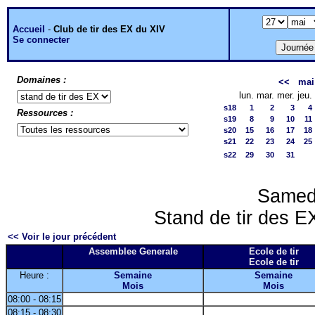
Accueil
-
Club de tir des EX du XIV
Se connecter
Domaines :
<<
mai
lun.
mar.
mer.
jeu.
s18
1
2
3
4
Ressources :
s19
8
9
10
11
s20
15
16
17
18
s21
22
23
24
25
s22
29
30
31
Samed
Stand de tir des EX
<< Voir le jour précédent
Assemblee Generale
Ecole de tir
Ecole de tir
Heure :
Semaine
Semaine
Mois
Mois
08:00 - 08:15
08:15 - 08:30