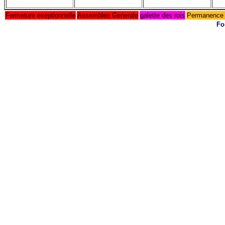
Fermeture exeptionnelle
Assemblee Generale
galette des rois
Permanence 
Fo