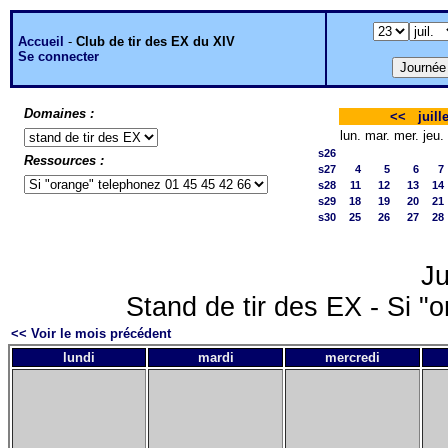
Accueil
-
Club de tir des EX du XIV
Se connecter
Domaines :
<<
juill
lun.
mar.
mer.
jeu.
s26
Ressources :
s27
4
5
6
7
s28
11
12
13
14
s29
18
19
20
21
s30
25
26
27
28
Ju
Stand de tir des EX - Si "
<< Voir le mois précédent
lundi
mardi
mercredi