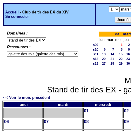
Accueil
-
Club de tir des EX du XIV
Se connecter
Domaines :
<<
mars
lun.
mar.
mer.
jeu.
s09
1
2
Ressources :
s10
6
7
8
9
s11
13
14
15
16
s12
20
21
22
23
s13
27
28
29
30
M
Stand de tir des EX - ga
<< Voir le mois précédent
lundi
mardi
mercredi
01
02
06
07
08
09