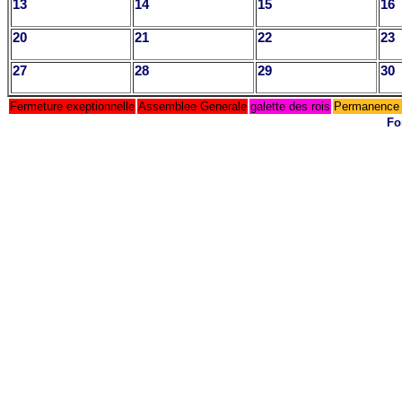
13
14
15
16
20
21
22
23
27
28
29
30
Fermeture exeptionnelle
Assemblee Generale
galette des rois
Permanence 
Fo