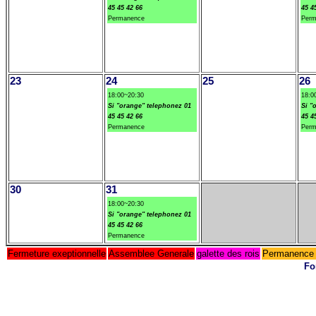
45 45 42 66
45 4
Permanence
Perm
23
24
25
26
18:00~20:30
18:0
Si "orange" telephonez 01
Si "
45 45 42 66
45 4
Permanence
Perm
30
31
18:00~20:30
Si "orange" telephonez 01
45 45 42 66
Permanence
Fermeture exeptionnelle
Assemblee Generale
galette des rois
Permanence 
Fo