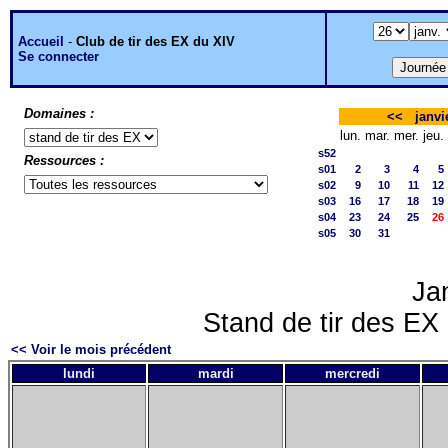
Accueil
-
Club de tir des EX du XIV
Se connecter
Domaines :
<<
janvi
lun.
mar.
mer.
jeu.
s52
Ressources :
s01
2
3
4
5
s02
9
10
11
12
s03
16
17
18
19
s04
23
24
25
26
s05
30
31
Ja
Stand de tir des EX 
<< Voir le mois précédent
lundi
mardi
mercredi