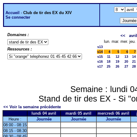
Accueil
-
Club de tir des EX du XIV
Se connecter
Domaines :
<<
avri
lun.
mar.
mer.
jeu.
s13
Ressources :
s14
4
5
6
7
s15
11
12
13
14
s16
18
19
20
21
s17
25
26
27
28
Semaine : lundi 04
Stand de tir des EX - Si "
<< Voir la semaine précédente
lundi 04 avril
mardi 05 avril
mercredi 06 avril
Heure :
Journée
Journée
Journée
08:00 - 08:15
08:15 - 08:30
08:30 - 08:45