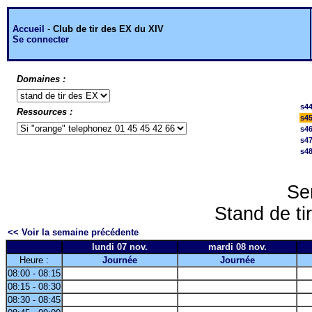
Accueil
-
Club de tir des EX du XIV
Se connecter
Domaines :
s4
Ressources :
s4
s4
s4
s4
Se
Stand de ti
<< Voir la semaine précédente
lundi 07 nov.
mardi 08 nov.
Heure :
Journée
Journée
08:00 - 08:15
08:15 - 08:30
08:30 - 08:45