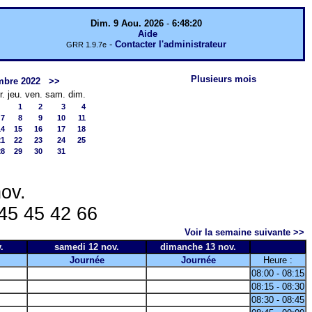
Dim. 9 Aou. 2026
-
6:48:20
Aide
-
Contacter l'administrateur
GRR 1.9.7e
Plusieurs mois
mbre 2022
>>
r.
jeu.
ven.
sam.
dim.
1
2
3
4
7
8
9
10
11
14
15
16
17
18
21
22
23
24
25
28
29
30
31
ov.
 45 45 42 66
Voir la semaine suivante >>
.
samedi 12 nov.
dimanche 13 nov.
Journée
Journée
Heure :
08:00 - 08:15
08:15 - 08:30
08:30 - 08:45