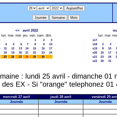
<<
avril 2022
ma
lun.
mar.
mer.
jeu.
ven.
sam.
dim.
lun.
mar.
me
3
1
2
3
s17
4
4
5
6
7
8
9
10
s18
2
3
5
11
12
13
14
15
16
17
s19
9
10
6
18
19
20
21
22
23
24
s20
16
17
7
25
26
27
28
29
30
s21
23
24
s22
30
31
maine : lundi 25 avril - dimanche 01 
r des EX - Si "orange" telephonez 01
mercredi 27 avril
jeudi 28 avril
vendredi 29 avri
Journée
Journée
Journée