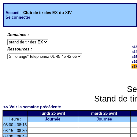
Accueil
-
Club de tir des EX du XIV
Se connecter
Domaines :
s1
Ressources :
s1
s1
s1
s1
Se
Stand de ti
<< Voir la semaine précédente
lundi 25 avril
mardi 26 avril
Heure :
Journée
Journée
08:00 - 08:15
08:15 - 08:30
08:30 - 08:45