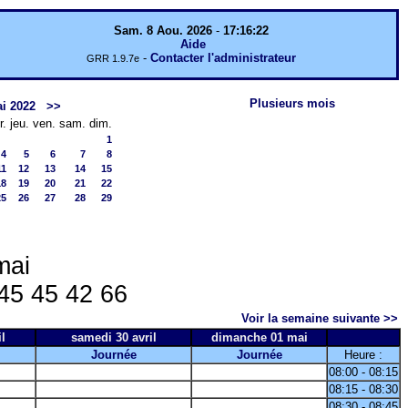
Sam. 8 Aou. 2026
-
17:16:22
Aide
-
Contacter l'administrateur
GRR 1.9.7e
Plusieurs mois
i 2022
>>
r.
jeu.
ven.
sam.
dim.
1
4
5
6
7
8
11
12
13
14
15
18
19
20
21
22
25
26
27
28
29
mai
 45 45 42 66
Voir la semaine suivante >>
l
samedi 30 avril
dimanche 01 mai
Journée
Journée
Heure :
08:00 - 08:15
08:15 - 08:30
08:30 - 08:45