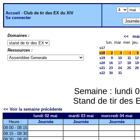
Accueil
-
Club de tir des EX du XIV
Se connecter
Domaines :
<<
mai
lun.
mar.
mer.
jeu.
s17
Ressources :
s18
2
3
4
5
s19
9
10
11
12
s20
16
17
18
19
s21
23
24
25
26
s22
30
31
Semaine : lundi 
Stand de tir des
<< Voir la semaine précédente
lundi 02 mai
mardi 03 mai
mercredi 04 mai
Heure :
Journée
Journée
Journée
08:00 - 08:15
08:15 - 08:30
08:30 - 08:45