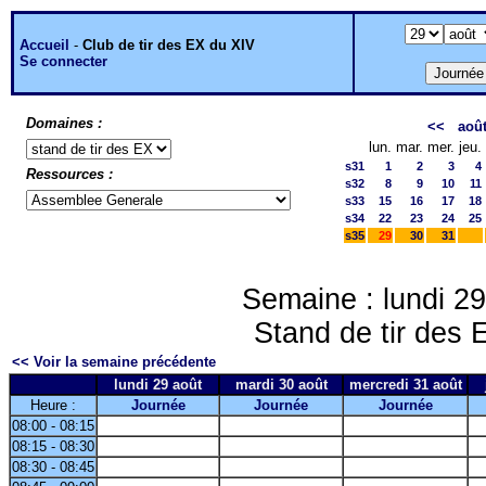
Accueil
-
Club de tir des EX du XIV
Se connecter
Domaines :
<<
aoû
lun.
mar.
mer.
jeu.
s31
1
2
3
4
Ressources :
s32
8
9
10
11
s33
15
16
17
18
s34
22
23
24
25
s35
29
30
31
Semaine : lundi 29
Stand de tir des
<< Voir la semaine précédente
lundi 29 août
mardi 30 août
mercredi 31 août
Heure :
Journée
Journée
Journée
08:00 - 08:15
08:15 - 08:30
08:30 - 08:45