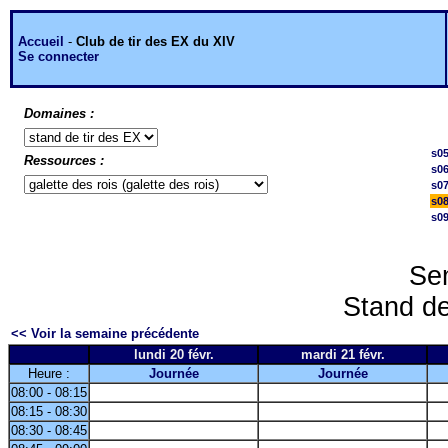
Accueil
-
Club de tir des EX du XIV
Se connecter
Domaines :
s0
Ressources :
s0
s0
s0
s0
Sem
Stand de 
<< Voir la semaine précédente
lundi 20 févr.
mardi 21 févr.
Heure :
Journée
Journée
08:00 - 08:15
08:15 - 08:30
08:30 - 08:45