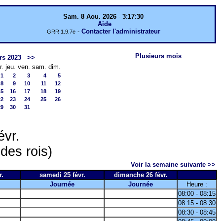
Sam. 8 Aou. 2026
-
3:17:30
Aide
-
Contacter l'administrateur
GRR 1.9.7e
Plusieurs mois
rs 2023
>>
r.
jeu.
ven.
sam.
dim.
1
2
3
4
5
8
9
10
11
12
15
16
17
18
19
22
23
24
25
26
29
30
31
évr.
 des rois)
Voir la semaine suivante >>
r.
samedi 25 févr.
dimanche 26 févr.
Journée
Journée
Heure :
08:00 - 08:15
08:15 - 08:30
08:30 - 08:45