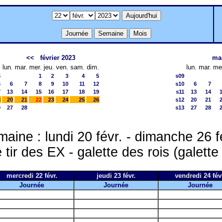
<<
février 2023
ma
lun.
mar.
mer.
jeu.
ven.
sam.
dim.
lun.
mar.
me
5
1
2
3
4
5
s09
6
6
7
8
9
10
11
12
s10
6
7
7
13
14
15
16
17
18
19
s11
13
14
8
20
21
22
23
24
25
26
s12
20
21
9
27
28
s13
27
28
aine : lundi 20 févr. - dimanche 26 f
tir des EX - galette des rois (galette
mercredi 22 févr.
jeudi 23 févr.
vendredi 24 fév
Journée
Journée
Journée