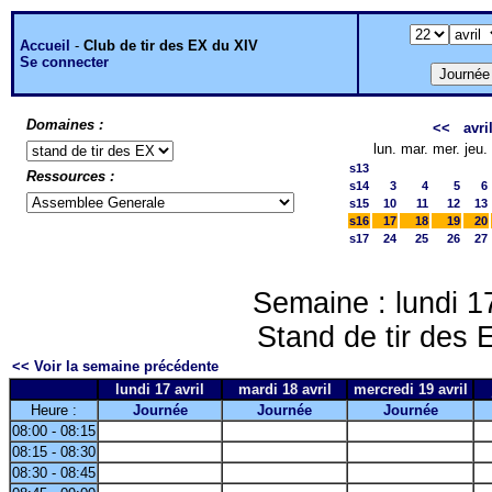
Accueil
-
Club de tir des EX du XIV
Se connecter
Domaines :
<<
avri
lun.
mar.
mer.
jeu.
s13
Ressources :
s14
3
4
5
6
s15
10
11
12
13
s16
17
18
19
20
s17
24
25
26
27
Semaine : lundi 17
Stand de tir des
<< Voir la semaine précédente
lundi 17 avril
mardi 18 avril
mercredi 19 avril
Heure :
Journée
Journée
Journée
08:00 - 08:15
08:15 - 08:30
08:30 - 08:45